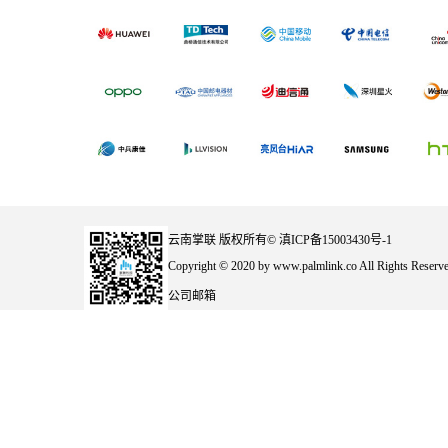
云南掌联 版权所有©
滇ICP备15003430号-1
Copyright © 2020 by www.palmlink.co All Rights Reserv
公司邮箱