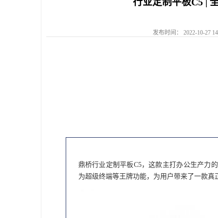
行业定制平板C5 
发布时间： 2022-10-27
鼎桥行业定制平板C5，这款主打办公生产力
为超级终端等王牌功能，为用户带来了一款真正