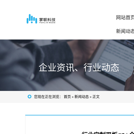
网站首
新闻动
企业资讯、行业动态
您现在正在浏览：
首页
»
新闻动态
» 正文